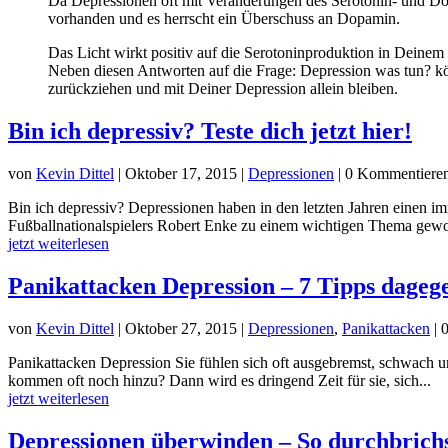
Da Depressionen oft mit Veränderungen des Serotonin- und Dopa
vorhanden und es herrscht ein Überschuss an Dopamin.
Das Licht wirkt positiv auf die Serotoninproduktion in Deinem
Neben diesen Antworten auf die Frage: Depression was tun? kön
zurückziehen und mit Deiner Depression allein bleiben.
Bin ich depressiv? Teste dich jetzt hier!
von
Kevin Dittel
|
Oktober 17, 2015
|
Depressionen
| 0 Kommentiere
Bin ich depressiv? Depressionen haben in den letzten Jahren einen i
Fußballnationalspielers Robert Enke zu einem wichtigen Thema gewor
jetzt weiterlesen
Panikattacken Depression – 7 Tipps dageg
von
Kevin Dittel
|
Oktober 27, 2015
|
Depressionen
,
Panikattacken
| 
Panikattacken Depression Sie fühlen sich oft ausgebremst, schwach u
kommen oft noch hinzu? Dann wird es dringend Zeit für sie, sich...
jetzt weiterlesen
Depressionen überwinden – So durchbrich