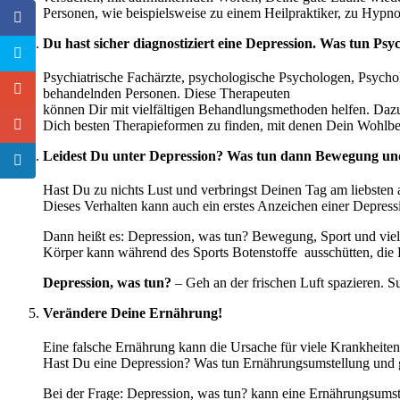
Personen, wie beispielsweise zu einem Heilpraktiker, zu Hyp
Du hast sicher diagnostiziert eine Depression. Was tun Psy
Psychiatrische Fachärzte, psychologische Psychologen, Psychol
behandelnden Personen. Diese Therapeuten
können Dir mit vielfältigen Behandlungsmethoden helfen. Daz
Dich besten Therapieformen zu finden, mit denen Dein Wohlbef
Leidest Du unter Depression? Was tun dann Bewegung und f
Hast Du zu nichts Lust und verbringst Deinen Tag am liebsten
Dieses Verhalten kann auch ein erstes Anzeichen einer Depressi
Dann heißt es: Depression, was tun? Bewegung, Sport und viel f
Körper kann während des Sports Botenstoffe ausschütten, die D
Depression, was tun?
– Geh an der frischen Luft spazieren. S
Verändere Deine Ernährung!
Eine falsche Ernährung kann die Ursache für viele Krankheiten
Hast Du eine Depression? Was tun Ernährungsumstellung und 
Bei der Frage: Depression, was tun? kann eine Ernährungsumstel