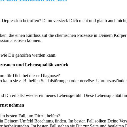
nen Depression betroffen? Dann versteck Dich nicht und glaub auch nic
cken, die einen Einfluss auf die chemischen Prozesse in Deinem Körp
ssion auslösen können.
, wie Dir geholfen werden kann.
ertrauen und Lebensqualität zurück
re für Dich bei dieser Diagnose?
kann sie z. B. helfen Schlafstörungen oder nervöse Unruhezustände z
Du erhältst wieder ein neues Lebensgefühl. Diese Lebensqualität fin
ernst nehmen
im besten Fall, um Dir zu helfen?
h in Deinem Umfeld Beachtung finden. Im besten Fall sollten Deine Ve
herbeizureden. Im besten Fall stehen sie Dir zur Seite und begleiten