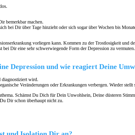
los.
 Dir bemerkbar machen.
ich bei Dir über Tage hinzieht oder sich sogar über Wochen bis Monate 
sionserkrankung vorliegen kann. Kommen zu der Trostlosigkeit und den 
 bei Dir eine sehr schwerwiegende Form der Depression zu vermuten. W
eine Depression und wie reagiert Deine Umw
 diagnostiziert wird.
ganische Veränderungen oder Erkrankungen verbergen. Wieder stellt si
Tabuthema. Schämst Du Dich für Dein Unwohlsein, Deine düsteren St
 Du Dir schon überhaupt nicht zu.
t und Isolation Dir an?