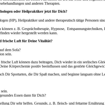
nosebehandlungen und anderen Therapien.
chologen oder Heilpraktiker jetzt für Dich?
ogen (HP), Heilpraktiker und andere therapeutisch tätige Personen sin
u können z. B. Gesprächstherapie, Hypnose, Entspannungstechniken, K
inden wieder hergestellt werden kann.
rische Luft für Deine Vitalität?
 auf dem Sofa?
on sein.
rische Luft können dazu beitragen, Dich wieder in ein seelisches Glei
eine Körperchemie positiv beeinflussen und das gestörte Gleichgewich
uch Dir Sportarten, die Dir Spaß machen, und beginne langsam ohne Lei
 sein.
gesundes Essen dann für Dich?
lung Dir sehr helfen. Gesunde, z. B. fleisch- und fettarme Ernährung h