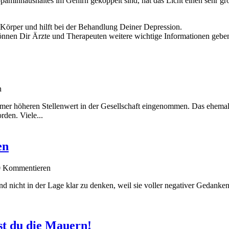
minhaushaltes im Gehirn gekoppelt sind, hat das Licht einen sehr groß
 Körper und hilft bei der Behandlung Deiner Depression.
nen Dir Ärzte und Therapeuten weitere wichtige Informationen geben. 
n
mmer höheren Stellenwert in der Gesellschaft eingenommen. Das ehemali
den. Viele...
en
0 Kommentieren
nd nicht in der Lage klar zu denken, weil sie voller negativer Gedank
st du die Mauern!