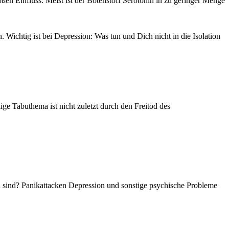
en Einfluss. Meist ist der Botenstoff Serotonin in zu geringer Menge
Wichtig ist bei Depression: Was tun und Dich nicht in die Isolation
ge Tabuthema ist nicht zuletzt durch den Freitod des
en sind? Panikattacken Depression und sonstige psychische Probleme