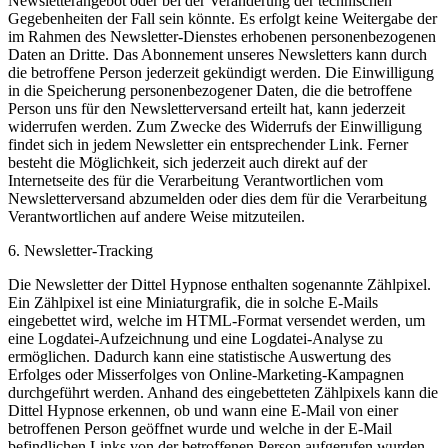
Newsletterangebot oder bei der Veränderung der technischen
Gegebenheiten der Fall sein könnte. Es erfolgt keine Weitergabe der
im Rahmen des Newsletter-Dienstes erhobenen personenbezogenen
Daten an Dritte. Das Abonnement unseres Newsletters kann durch
die betroffene Person jederzeit gekündigt werden. Die Einwilligung
in die Speicherung personenbezogener Daten, die die betroffene
Person uns für den Newsletterversand erteilt hat, kann jederzeit
widerrufen werden. Zum Zwecke des Widerrufs der Einwilligung
findet sich in jedem Newsletter ein entsprechender Link. Ferner
besteht die Möglichkeit, sich jederzeit auch direkt auf der
Internetseite des für die Verarbeitung Verantwortlichen vom
Newsletterversand abzumelden oder dies dem für die Verarbeitung
Verantwortlichen auf andere Weise mitzuteilen.
6. Newsletter-Tracking
Die Newsletter der Dittel Hypnose enthalten sogenannte Zählpixel.
Ein Zählpixel ist eine Miniaturgrafik, die in solche E-Mails
eingebettet wird, welche im HTML-Format versendet werden, um
eine Logdatei-Aufzeichnung und eine Logdatei-Analyse zu
ermöglichen. Dadurch kann eine statistische Auswertung des
Erfolges oder Misserfolges von Online-Marketing-Kampagnen
durchgeführt werden. Anhand des eingebetteten Zählpixels kann die
Dittel Hypnose erkennen, ob und wann eine E-Mail von einer
betroffenen Person geöffnet wurde und welche in der E-Mail
befindlichen Links von der betroffenen Person aufgerufen wurden.