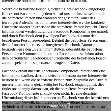
Internetseite durch die betroffene Person besucht wird.
Sofern die betroffene Person gleichzeitig bei Facebook eingeloggt
ist, erkennt Facebook mit jedem Aufruf unserer Internetseite durch
die betroffene Person und während der gesamten Dauer des
jeweiligen Aufenthaltes auf unserer Internetseite, welche konkrete
Unterseite unserer Internetseite die betroffene Person besucht. Diese
Informationen werden durch die Facebook-Komponente gesammelt
und durch Facebook dem jeweiligen Facebook-Account der
betroffenen Person zugeordnet. Betätigt die betroffene Person einen
der auf unserer Internetseite integrierten Facebook-Buttons,
beispielsweise den „Gefällt mir“-Button, oder gibt die betroffene
Person einen Kommentar ab, ordnet Facebook diese Information
dem persönlichen Facebook-Benutzerkonto der betroffenen Person
zu und speichert diese personenbezogenen Daten.
Facebook erhält über die Facebook-Komponente immer dann eine
Information darüber, dass die betroffene Person unsere Internetseite
besucht hat, wenn die betroffene Person zum Zeitpunkt des Aufrufs
unserer Internetseite gleichzeitig bei Facebook eingeloggt ist; dies
findet unabhängig davon statt, ob die betroffene Person die
Facebook-Komponente anklickt oder nicht. Ist eine derartige
Übermittlung dieser Informationen an Facebook von der betroffenen
Person nicht gewollt, kann diese die Übermittlung dadurch
Share This
verhindern, dass sie sich vor einem Aufruf unserer Internetseite aus