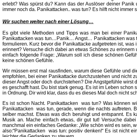
erlebt? Was spürst du? Kann das der Auslöser deiner Panik 
immer noch da. Panikattacken.. was tun? Es hilft nicht immer 
Wir suchen weiter nach einer Lösung…
Es gibt viele Methoden und Tipps was man bei einer Panikat
Panikattacken was tun
…Panik… Angst…
Panikattacken was 
formulieren. Kurz bevor die Panikattacke aufgetreten ist, was
erinnert? Versuche dich dabei an etwas Schönes zu erinnern u
einfach folgende Frage: „Warum soll ich diese schönen Gefühl
keine schönen Gefühle.
Wir müssen erst mal rausfinden, warum diese Gefühle und di
empfohlen, bei einer Panikattacke durchzustehen und nicht zu
dieser Angst oder doch durchstehen? Die Angstgefühle wirst 
es geschafft hast. Du bist stark genug. Es ist im Leben schon s
in Ordnung. Dir wird klar, dass du es dieses Mal doch nicht scha
Es ist schon Nacht.
Panikattacken was tun
? Was können wir
Panikattacken was tun
, gerade, wenn die nachts auftreten. 
selber machst. Etwas was dich beruhigt und entspannt. Es 
Musik an. Mache einfach etwas, dir gut tut! Versuche dabe
manchmal ein einfaches Gedanke: „Wie schön wird es sein, we
also:“
Panikattacken was tun
: positiv denken!“ Es ist nicht
leichter die Gedanken zu steuern.