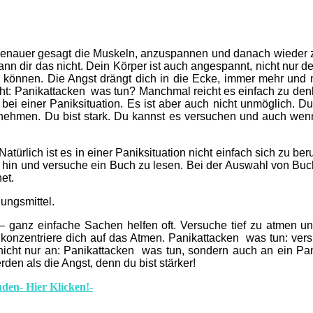
, genauer gesagt die Muskeln, anzuspannen und danach wieder 
nn dir das nicht. Dein Körper ist auch angespannt, nicht nur d
fen können. Die Angst drängt dich in die Ecke, immer mehr un
ht:
Panikattacken was tun
? Manchmal reicht es einfach zu denken
bei einer Paniksituation. Es ist aber auch nicht unmöglich. Du
nehmen. Du bist stark. Du kannst es versuchen und auch wenn 
atürlich ist es in einer Paniksituation nicht einfach sich zu 
 hin und versuche ein Buch zu lesen. Bei der Auswahl von Buch 
et.
ungsmittel.
 ganz einfache Sachen helfen oft. Versuche tief zu atmen un
 konzentriere dich auf das Atmen.
Panikattacken was tun:
vers
nicht nur an:
Panikattacken was tun
, sondern auch an ein P
en als die Angst, denn du bist stärker!
den- Hier Klicken!-