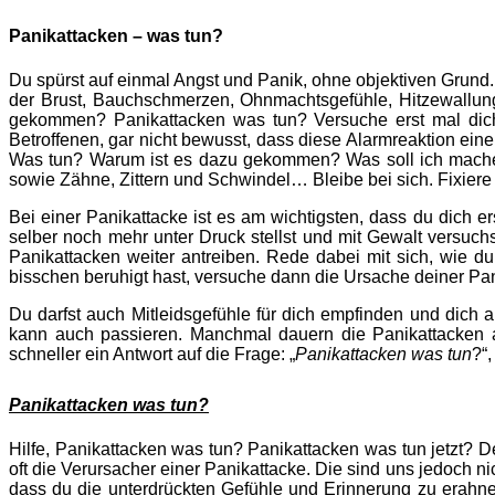
Panikattacken – was tun?
Du spürst auf einmal Angst und Panik, ohne objektiven Grund
der Brust, Bauchschmerzen, Ohnmachtsgefühle, Hitzewallungen
gekommen?
Panikattacken was tun?
Versuche erst mal dich
Betroffenen, gar nicht bewusst, dass diese Alarmreaktion eine
Was tun?
Warum ist es dazu gekommen? Was soll ich machen?
sowie Zähne, Zittern und Schwindel… Bleibe bei sich. Fixiere
Bei einer Panikattacke ist es am wichtigsten, dass du dich er
selber noch mehr unter Druck stellst und mit Gewalt versuchs
Panikattacken weiter antreiben. Rede dabei mit sich, wie du 
bisschen beruhigt hast, versuche dann die Ursache deiner Pan
Du darfst auch Mitleidsgefühle für dich empfinden und dich 
kann auch passieren. Manchmal dauern die Panikattacken a
schneller ein Antwort auf die Frage: „
Panikattacken was tun
?“
Panikattacken was tun?
Hilfe,
Panikattacken was tun
?
Panikattacken was tun
jetzt? 
oft die Verursacher einer Panikattacke. Die sind uns jedoch ni
dass du die unterdrückten Gefühle und Erinnerung zu erahne