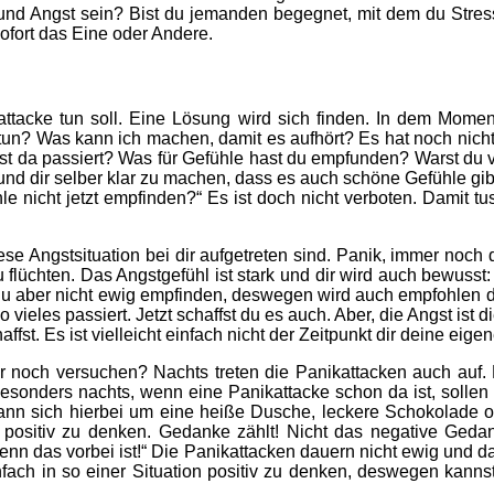
und Angst sein? Bist du jemanden begegnet, mit dem du Stress 
sofort das Eine oder Andere.
tacke tun soll. Eine Lösung wird sich finden. In dem Moment
tun
? Was kann ich machen, damit es aufhört? Es hat noch nicht
 ist da passiert? Was für Gefühle hast du empfunden? Warst du v
nd dir selber klar zu machen, dass es auch schöne Gefühle gib
e nicht jetzt empfinden?“ Es ist doch nicht verboten. Damit tu
ese Angstsituation bei dir aufgetreten sind. Panik, immer no
 flüchten. Das Angstgefühl ist stark und dir wird auch bewusst
du aber nicht ewig empfinden, deswegen wird auch empfohlen du
o vieles passiert. Jetzt schaffst du es auch. Aber, die Angst ist
ffst. Es ist vielleicht einfach nicht der Zeitpunkt dir deine eig
 noch versuchen? Nachts treten die Panikattacken auch auf. D
Besonders nachts, wenn eine Panikattacke schon da ist, sollen
kann sich hierbei um eine heiße Dusche, leckere Schokolade
i positiv zu denken. Gedanke zählt! Nicht das negative Ged
nn das vorbei ist!“ Die Panikattacken dauern nicht ewig und d
 einfach in so einer Situation positiv zu denken, deswegen ka