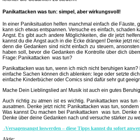
Panikattacken was tun
: simpel, aber wirkungsvoll!
In einer Paniksituation helfen manchmal einfach die Fäuste
kann sich etwas entspannen. Versuche es einfach, schaden ka
Angst. Es gibt auch andere Möglichkeiten, die dir jetzt hel
kannst du die Angst auch in die Ecke drängen! Denke jetzt nic
denn die Gedanken sind nicht einfach zu steuern, ansonsten 
haben soll, bevor die Gedanken die Kontrolle über dich über
Frage:
Panikattacken was tun?
Panikattacken was tun
, wenn ich mich nicht beruhigen kann? N
einfache Sachen können dich ablenken: lege oder setzte dich
einfache Kinderbücher oder Comics sind dafür sehr gut geeign
Mache Dein Lieblingslied an! Musik ist auch ein gutes Beruhig
Auch richtig zu atmen ist es wichtig.
Panikattacken was tun
–
ausatmen. Denke jetzt nicht:
Panikattacken was tun
, sondern
Was kannst Du machen bei
Panikattacken was tun
. Denke 
Denke über deine Gedanken nach und versuche stärker zu werd
-Versagensangst loswerden – diese Tipps kannst du sofort anwen
Aktie: