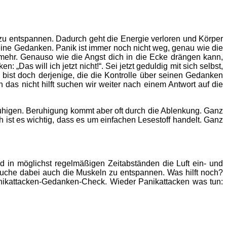
zu entspannen. Dadurch geht die Energie verloren und Körper
eine Gedanken. Panik ist immer noch nicht weg, genau wie die
d mehr. Genauso wie die Angst dich in die Ecke drängen kann,
: „Das will ich jetzt nicht!“. Sei jetzt geduldig mit sich selbst,
 bist doch derjenige, die die Kontrolle über seinen Gedanken
das nicht hilft suchen wir weiter nach einem Antwort auf die
beruhigen. Beruhigung kommt aber oft durch die Ablenkung. Ganz
ist es wichtig, dass es um einfachen Lesestoff handelt. Ganz
d in möglichst regelmäßigen Zeitabständen die Luft ein- und
uche dabei auch die Muskeln zu entspannen. Was hilft noch?
anikattacken-Gedanken-Check. Wieder
Panikattacken was tun
: