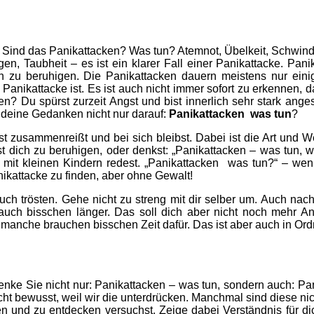
. Sind das
Panikattacken? Was tun
? Atemnot, Übelkeit, Schwind
, Taubheit – es ist ein klarer Fall einer Panikattacke.
Pani
 zu beruhigen. Die Panikattacken dauern meistens nur einige
 Panikattacke ist. Es ist auch nicht immer sofort zu erkennen, 
 Du spürst zurzeit Angst und bist innerlich sehr stark ang
 deine Gedanken nicht nur darauf:
Panikattacken was tun
?
st zusammenreißt und bei sich bleibst. Dabei ist die Art und W
t dich zu beruhigen, oder denkst: „
Panikattacken – was tun
, 
mit kleinen Kindern redest. „
Panikattacken was tun
?“ – wen
ikattacke zu finden, aber ohne Gewalt!
auch trösten. Gehe nicht zu streng mit dir selber um. Auch n
uch bisschen länger. Das soll dich aber nicht noch mehr Ang
,
manche brauchen bisschen Zeit dafür. Das ist aber auch in Ord
Denke Sie nicht nur: Panikattacken – was tun, sondern auch: P
cht bewusst, weil wir die unterdrücken. Manchmal sind diese nich
n und zu entdecken versuchst. Zeige dabei Verständnis für di