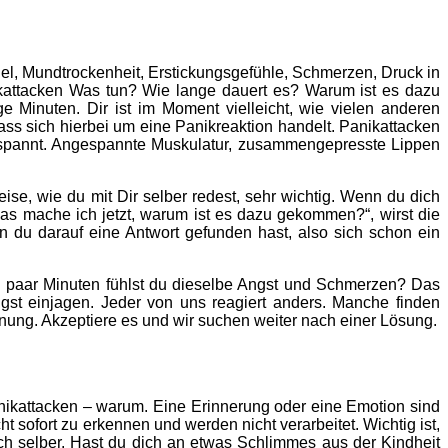
el, Mundtrockenheit, Erstickungsgefühle, Schmerzen, Druck in
kattacken Was tun
? Wie lange dauert es? Warum ist es dazu
 Minuten. Dir ist im Moment vielleicht, wie vielen anderen
dass sich hierbei um eine Panikreaktion handelt.
Panikattacken
espannt. Angespannte Muskulatur, zusammengepresste Lippen
eise, wie du mit Dir selber redest, sehr wichtig. Wenn du dich
was mache ich jetzt, warum ist es dazu gekommen?“, wirst die
n du darauf eine Antwort gefunden hast, also sich schon ein
ach paar Minuten fühlst du dieselbe Angst und Schmerzen? Das
st einjagen. Jeder von uns reagiert anders. Manche finden
nung. Akzeptiere es und wir suchen weiter nach einer Lösung.
anikattacken – warum. Eine Erinnerung oder eine Emotion sind
t sofort zu erkennen und werden nicht verarbeitet. Wichtig ist,
ch selber. Hast du dich an etwas Schlimmes aus der Kindheit