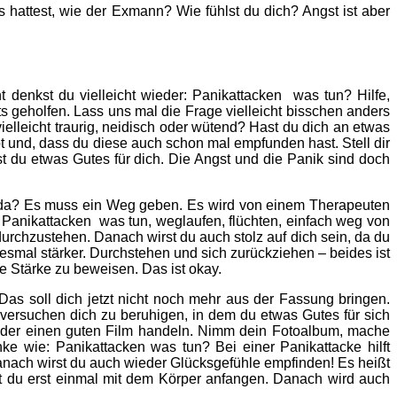
hattest, wie der Exmann? Wie fühlst du dich? Angst ist aber
 denkst du vielleicht wieder:
Panikattacken was tun
? Hilfe,
s geholfen. Lass uns mal die Frage vielleicht bisschen anders
ielleicht traurig, neidisch oder wütend? Hast du dich an etwas
t und, dass du diese auch schon mal empfunden hast. Stell dir
st du etwas Gutes für dich. Die Angst und die Panik sind doch
ch da? Es muss ein Weg geben. Es wird von einem Therapeuten
:
Panikattacken was tun
, weglaufen, flüchten, einfach weg von
rchzustehen. Danach wirst du auch stolz auf dich sein, da du
 diesmal stärker. Durchstehen und sich zurückziehen – beides ist
ene Stärke zu beweisen. Das ist okay.
as soll dich jetzt nicht noch mehr aus der Fassung bringen.
 versuchen dich zu beruhigen, in dem du etwas Gutes für sich
 oder einen guten Film handeln. Nimm dein Fotoalbum, mache
anke wie:
Panikattacken was tun
? Bei einer Panikattacke hilft
anach wirst du auch wieder Glücksgefühle empfinden! Es heißt
nnst du erst einmal mit dem Körper anfangen. Danach wird auch