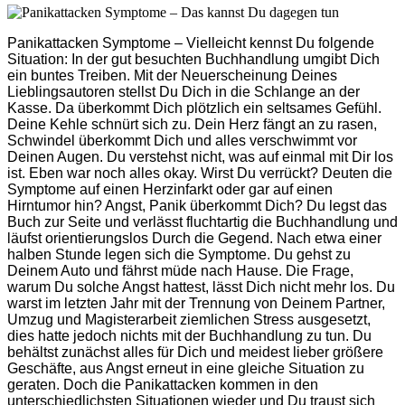
Panikattacken Symptome –
Vielleicht kennst Du folgende
Situation: In der gut besuchten Buchhandlung umgibt Dich
ein buntes Treiben. Mit der Neuerscheinung Deines
Lieblingsautoren stellst Du Dich in die Schlange an der
Kasse. Da überkommt Dich plötzlich ein seltsames Gefühl.
Deine Kehle schnürt sich zu. Dein Herz fängt an zu rasen,
Schwindel überkommt Dich und alles verschwimmt vor
Deinen Augen. Du verstehst nicht, was auf einmal mit Dir los
ist. Eben war noch alles okay. Wirst Du verrückt? Deuten die
Symptome auf einen Herzinfarkt oder gar auf einen
Hirntumor hin? Angst, Panik überkommt Dich? Du legst das
Buch zur Seite und verlässt fluchtartig die Buchhandlung und
läufst orientierungslos Durch die Gegend. Nach etwa einer
halben Stunde legen sich die Symptome. Du gehst zu
Deinem Auto und fährst müde nach Hause. Die Frage,
warum Du solche Angst hattest, lässt Dich nicht mehr los. Du
warst im letzten Jahr mit der Trennung von Deinem Partner,
Umzug und Magisterarbeit ziemlichen Stress ausgesetzt,
dies hatte jedoch nichts mit der Buchhandlung zu tun. Du
behältst zunächst alles für Dich und meidest lieber größere
Geschäfte, aus Angst erneut in eine gleiche Situation zu
geraten. Doch die Panikattacken kommen in den
unterschiedlichsten Situationen wieder und Du traust sich