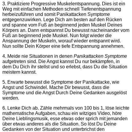
3. Praktiziere Progressive Muskelentspannung. Dies ist ein
Weg mit einfachen Methoden schnell Tiefenentspannung
herbeizuführen und somit Panikattacken Symptome
entgegenzuwirken. Lege Dich am besten auf den Rücken
und spanne vom Fuß an beginnend jeden Muskel Deines
Körpers an. Dann entspannst Du bewusst nacheinander vom
Fuß an beginnend jede Muskel. Nun folgt wieder die
Anspannung der Muskeln, worauf wieder entspannt wird.
Nun sollte Dein Körper eine tiefe Entspannung annehmen.
4. Meide nie Situationen in denen
Panikattacken Symptome
aufgetreten sind. Die Angst kannst Du nur bekämpfen, in
dem Du Dich ihr stellst und so erlebst, dass Du die Situation
meistern kannst.
5. Erwarte bewusst die Symptome der Panikattacke, wie
Angst und Schwindel. Mache Dir bewusst, dass die
Symptome und die Angst Durch Deine Gedanken ausgelöst
werden.
6. Lenke Dich ab. Zähle mehrmals von 100 bis 1, löse leichte
mathematische Aufgaben, schau ein witziges Video, höre
Deine Lieblingsmusik, esse etwas oder sprich mit jemanden
über etwas anderes als die Situation. So löst Du Deine
Gedanken von der Situation und unterbrichst den