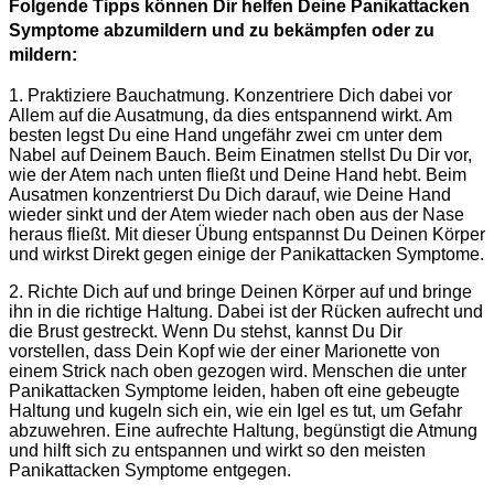
Folgende Tipps können Dir helfen Deine Panikattacken
Symptome abzumildern und zu bekämpfen oder zu
mildern:
1. Praktiziere Bauchatmung. Konzentriere Dich dabei vor
Allem auf die Ausatmung, da dies entspannend wirkt. Am
besten legst Du eine Hand ungefähr zwei cm unter dem
Nabel auf Deinem Bauch. Beim Einatmen stellst Du Dir vor,
wie der Atem nach unten fließt und Deine Hand hebt. Beim
Ausatmen konzentrierst Du Dich darauf, wie Deine Hand
wieder sinkt und der Atem wieder nach oben aus der Nase
heraus fließt. Mit dieser Übung entspannst Du Deinen Körper
und wirkst Direkt gegen einige der Panikattacken Symptome.
2. Richte Dich auf und bringe Deinen Körper auf und bringe
ihn in die richtige Haltung. Dabei ist der Rücken aufrecht und
die Brust gestreckt. Wenn Du stehst, kannst Du Dir
vorstellen, dass Dein Kopf wie der einer Marionette von
einem Strick nach oben gezogen wird. Menschen die unter
Panikattacken Symptome leiden, haben oft eine gebeugte
Haltung und kugeln sich ein, wie ein Igel es tut, um Gefahr
abzuwehren. Eine aufrechte Haltung, begünstigt die Atmung
und hilft sich zu entspannen und wirkt so den meisten
Panikattacken Symptome entgegen.